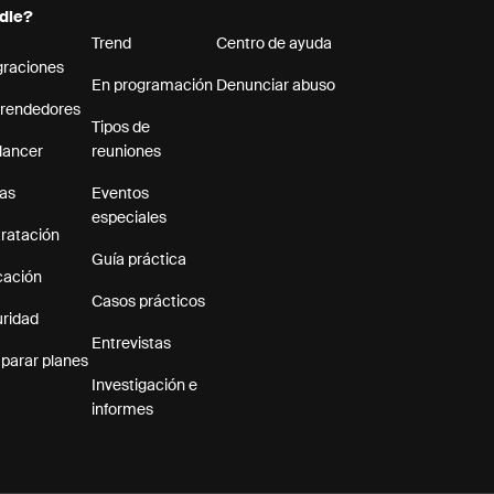
dle?
Trend
Centro de ayuda
graciones
En programación
Denunciar abuso
rendedores
Tipos de
lancer
reuniones
as
Eventos
especiales
ratación
Guía práctica
cación
Casos prácticos
ridad
Entrevistas
arar planes
Investigación e
informes