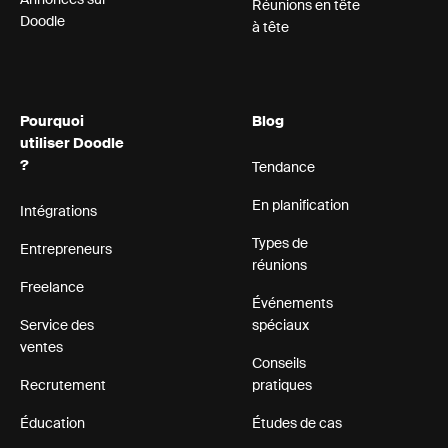
Annonces sur
Réunions en tête
Doodle
à tête
Pourquoi
Blog
utiliser Doodle
?
Tendance
En planification
Intégrations
Types de
Entrepreneurs
réunions
Freelance
Événements
Service des
spéciaux
ventes
Conseils
Recrutement
pratiques
Éducation
Études de cas