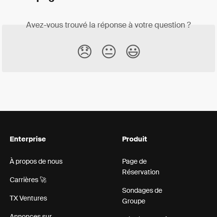
Avez-vous trouvé la réponse à votre question ?
😞
😐
😃
Enterprise
Produit
À propos de nous
Page de
Réservation
Carrières 🚀
Sondages de
TX Ventures
Groupe