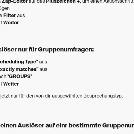
 
Zap-Editor
 auf das 
Pluszeichen +
, um einen Aktionsschritt
ügen
e 
Filter
 aus
f 
Weiter
löser nur für Gruppenumfragen:
cheduling Type" 
aus
xactly matches" 
aus
ch "
GROUPS
"
f 
Weiter
 jetzt nur für den von dir ausgewählten Besprechungstyp.
einen Auslöser auf einr bestimmte Gruppenu