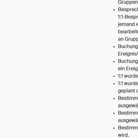
Gruppen
Besprech
1:1-Besp
jemand e
bearbeit
an Grup
Buchungs
Ereignis
Buchungs
ein Erei
1:1 wurde
1:1 wurde
geplant 
Bestimmt
ausgewäh
Bestimmt
ausgewäh
Bestimmt
wird.