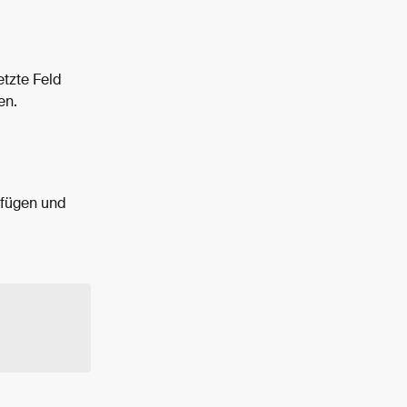
tzte Feld 
en.
ufügen und 