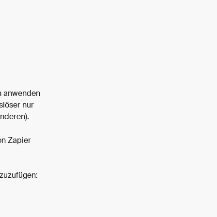
en anwenden 
löser nur 
nderen).
on Zapier 
nzuzufügen: