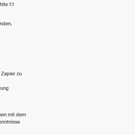
lte 1:1 
inden.
Zapier zu 
rung 
nen mit dem 
enntnisse 