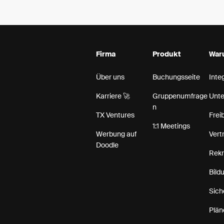
Firma
Produkt
War
Über uns
Buchungsseite
Inte
Karriere 🚀
Gruppenumfrage
Unt
n
TX Ventures
Frei
1:1 Meetings
Werbung auf
Vert
Doodle
Rekr
Bild
Sich
Plän