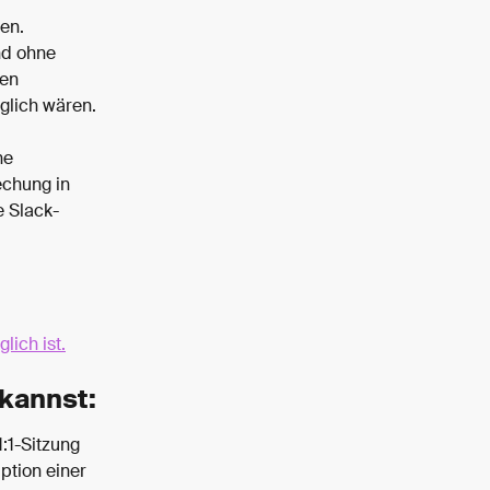
en. 
nd ohne 
en 
glich wären.
ne 
chung in 
e Slack-
lich ist.
 kannst:
:1-Sitzung 
ption einer 