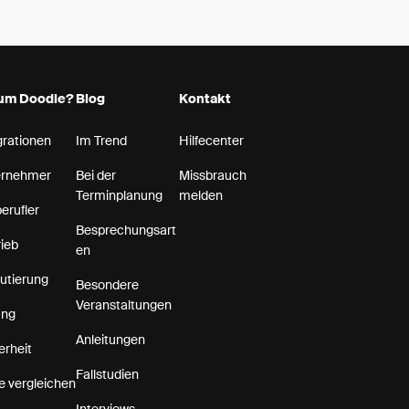
um Doodle?
Blog
Kontakt
grationen
Im Trend
Hilfecenter
ernehmer
Bei der
Missbrauch
Terminplanung
melden
berufler
Besprechungsart
rieb
en
utierung
Besondere
Veranstaltungen
ung
Anleitungen
erheit
Fallstudien
e vergleichen