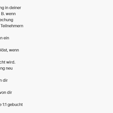
g in deiner 
 B. wenn 
rechung 
n Teilnehmern 
n ein 
löst, wenn 
cht wird.
ung neu 
 dir 
von dir 
 1:1 gebucht 