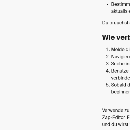
Bestimmte
aktualisi
Du brauchst 
Wie ver
Melde di
Navigier
Suche in
Benutze 
verbinde
Sobald da
beginnen
Verwende zum
Zap-Editor. 
und du wirst 